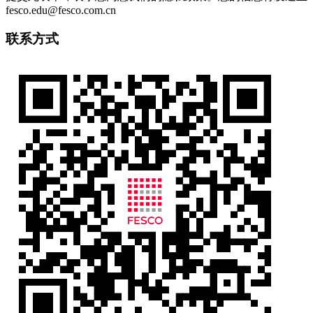
fesco.edu@fesco.com.cn
联系方式